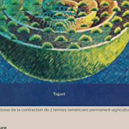
issue de la contraction de 2 termes (américain) permanent-agricult
ure