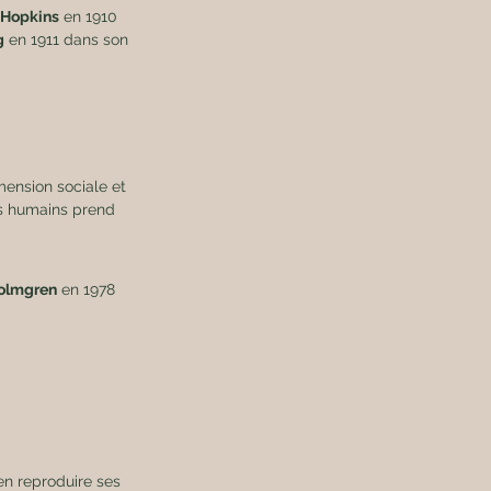
G Hopkins
 en 1910 
g
 en 1911 dans son 
ension sociale et 
es humains prend 
olmgren
 en 1978 
en reproduire ses 