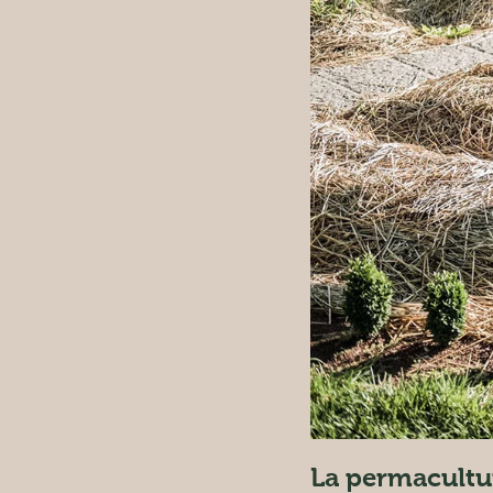
Société
Sols
La permacultur