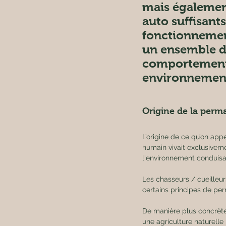
mais également
auto suffisants
fonctionnemen
un ensemble de
comportements
environnement 
Origine de la perm
L’origine de ce qu’on app
humain vivait exclusiveme
l'environnement conduisa
Les chasseurs / cueilleur
certains principes de pe
De manière plus concrète
une agriculture naturelle 