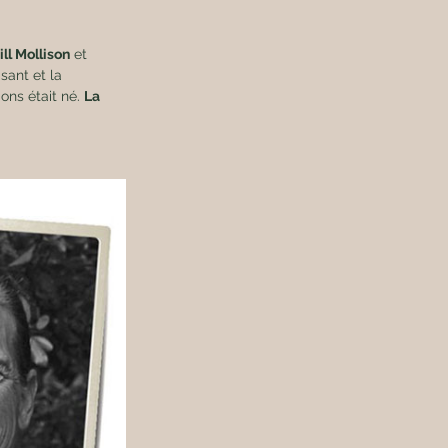
ill Mollison
 et 
sant et la 
ns était né. 
La 