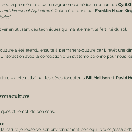
tilisée la première fois par un agronome américain du nom de 
Cyril 
ity and Permanent Agriculture
". Cela a été repris par 
Franklin Hiram Kin
turies
".
tiver en utilisant des techniques qui maintiennent la fertilité du sol.
ulture a été étendu ensuite à permanent-culture car il revêt une dim
 L'interaction avec la conception d'un système pérenne pour nous l
ture » a été utilisé par les pères fondateurs 
Bill Mollison
 et 
David H
 permaculture
hiques et rempli de bon sens.
re
 nature je l’observe, son environnement, son équilibre et j'essaie d'