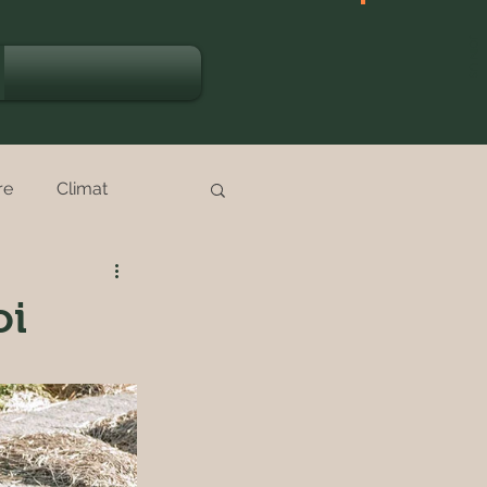
JOIN US
re
Climat
ttes
oi
Nature
Océan
Saisons
Santé