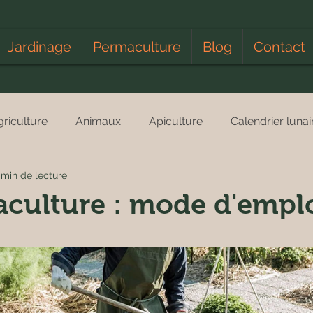
Jardinage
Permaculture
Blog
Contact
griculture
Animaux
Apiculture
Calendrier lunai
 min de lecture
vents
Fleurs
Forêt
Fruits et Légumes
Rece
culture : mode d'empl
Humour
Insecte
Les bons plans de Papounet
e
Plantes
Potager
Recyclage
Reportage