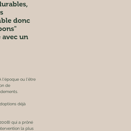
urables, 
s 
mble donc 
bons" 
 avec un 
 l'époque ou l'être 
on de 
endements.
adoptions déjà 
-2008) qui a prôné 
tervention la plus 