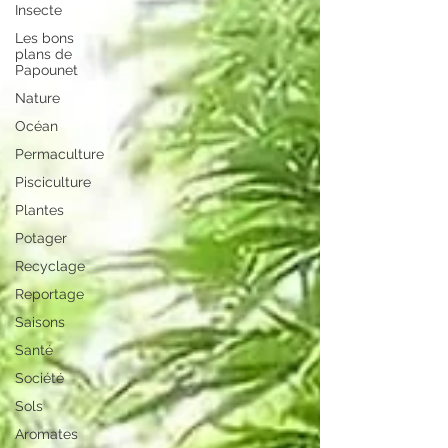
Insecte
Les bons
plans de
Papounet
Nature
Océan
Permaculture
Pisciculture
Plantes
Potager
Recyclage
Reportage
Saisons
Santé
Société
Sols
Aromates