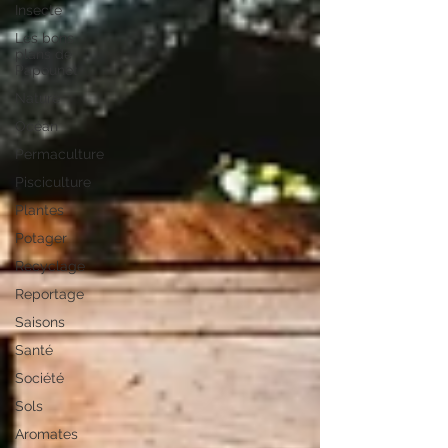
Insecte
Les bons
plans de
Papounet
Nature
Océan
Permaculture
Pisciculture
Plantes
Potager
Recyclage
Reportage
Saisons
Santé
Société
Sols
Aromates