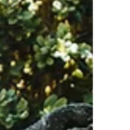
Animaux
Apiculture
Calendrier
lunaire
Climat
Education
Engrais
Events
Fleurs
Forêt
Fruits et
Légumes
Recettes
Habitats
atypiques
Hiver
Humour