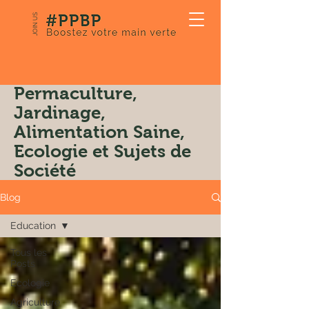
JOIN US
Notre Blog:
Permaculture,
Jardinage,
Alimentation Saine,
Ecologie et Sujets de
Société
Blog
Education
Tous les
Posts
Ecologie
Agriculture