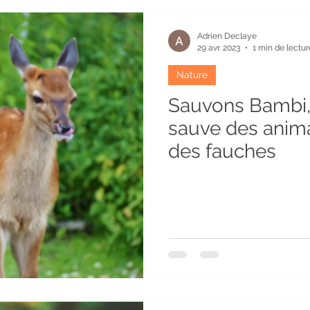
et Légumes
Recettes
Habitats atypiques
Hiver
Adrien Declaye
29 avr. 2023
1 min de lectur
Nature
Océan
Permaculture
Pisciculture
Plantes
Sauvons Bambi, 
sauve des anim
Société
Sols
des fauches