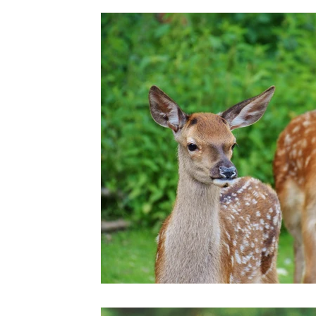
Engrais
Events
Fleurs
Forêt
Fruits 
Insecte
Les bons plans de Papounet
Nature
Recyclage
Reportage
Saisons
Santé