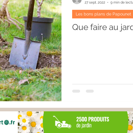
27 sept. 2022
9 min de lect
Les bons plans de Papounet
Que faire au jar