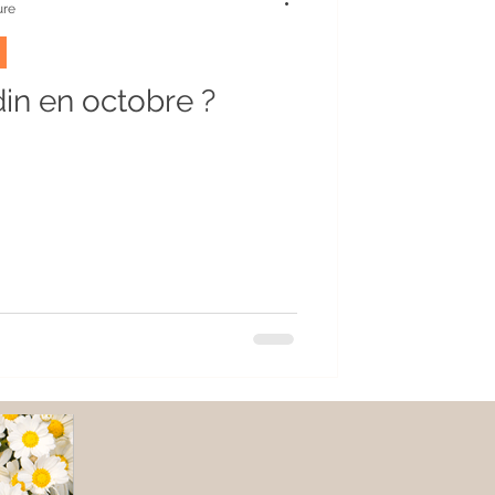
ure
din en octobre ?