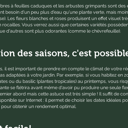
s arbres à feuilles caduques et les arbustes grimpants sont de
 ont besoin d'un peu plus d'eau qu'une plante verte, mais moin
se). Les fleurs blanches et roses produisent un effet visuel trè
en rocailles. Vous verrez aussi que certaines variétés possèd
 que d'autres sont plus odorantes (comme le chèvrefeuille).
ion des saisons, c'est possible
s, il est important de prendre en compte le climat de votre rég
pas adaptées à votre jardin. Par exemple, si vous habitez en 
es ou du basilic (plantes tropicales) au printemps, vous risq
nte se flétrira avant même d'avoir pu produire une seule fleur
ier abord mais cette astuce est très simple ! Il suffit de con
sponible sur Internet : il permet de choisir les dates idéales 
e pour obtenir un rendement optimal.