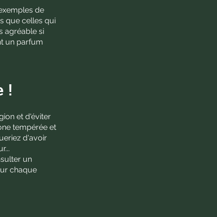
s exemples de
s que celles qui
s agréable si
ent un parfum
 !
ion et d'éviter
zone tempérée et
ueriez d'avoir
...
sulter un
pour chaque