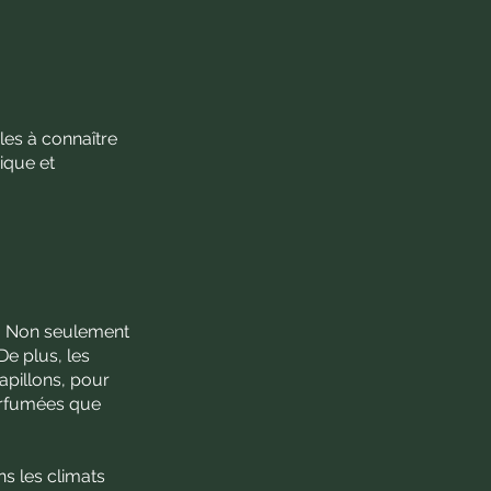
bles à connaître
ique et
n. Non seulement
De plus, les
apillons, pour
parfumées que
s les climats