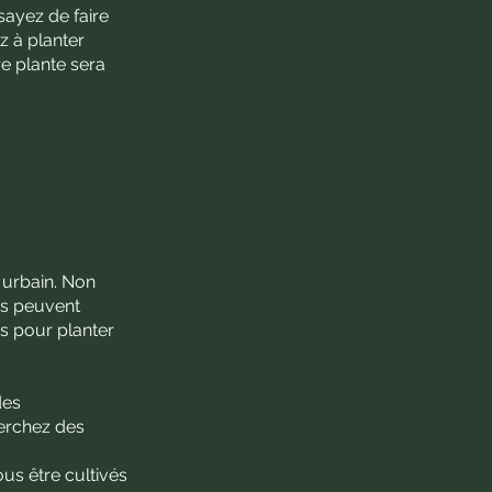
ssayez de faire
z à planter
e plante sera
 urbain. Non
es peuvent
es pour planter
des
herchez des
us être cultivés