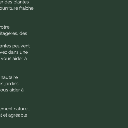
er des plantes
urriture fraîche
votre
étagères, des
mpantes peuvent
vivez dans une
 vous aider à
nautaire
es jardins
vous aider à
nement naturel,
t et agréable