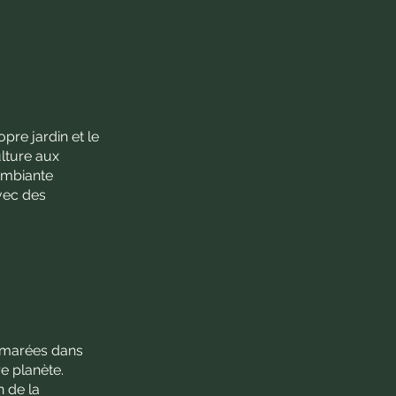
pre jardin et le
ulture aux
 ambiante
vec des
s marées dans
e planète.
n de la