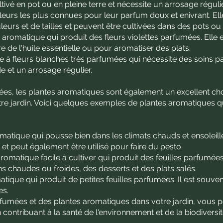
ultivé en pot ou en pleine terre et nécessite un arrosage régulie
fleurs les plus connues pour leur parfum doux et enivrant. Ell
eurs et de tailles et peuvent être cultivées dans des pots ou 
aromatique qui produit des fleurs violettes parfumées. Elle es
ire de l'huile essentielle ou pour aromatiser des plats.
e à fleurs blanches très parfumées qui nécessite des soins pa
de et un arrosage régulier.
ées, les plantes aromatiques sont également un excellent ch
votre jardin. Voici quelques exemples de plantes aromatiques
omatique qui pousse bien dans les climats chauds et ensoleillés.
t peut également être utilisé pour faire du pesto.
omatique facile à cultiver qui produit des feuilles parfumées.
s chaudes ou froides, des desserts et des plats salés.
ique qui produit de petites feuilles parfumées. Il est souvent
es.
arfumées et des plantes aromatiques dans votre jardin, vous 
ontribuant à la santé de l'environnement et de la biodiversit