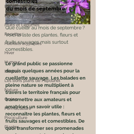
Fleurs
Forêt
Fruits et Légumes
Que cueillir au mois de septembre ? 
Recettes
Voici la liste des plantes, fleurs et 
fruits sauvages mais surtout 
Habitats atypiques
comestibles.
Hiver
Humour
Le grand public se passionne 
depuis quelques années pour la 
Insecte
cueillette sauvage. Les balades en 
Les bons plans de Papounet
pleine nature se multiplient à 
Nature
travers le territoire français pour 
Océan
transmettre aux amateurs et 
amatrices un savoir utile : 
Permaculture
reconnaître les plantes, fleurs et 
Pisciculture
fruits sauvages et comestibles. De 
Plantes
quoi transformer ses promenades 