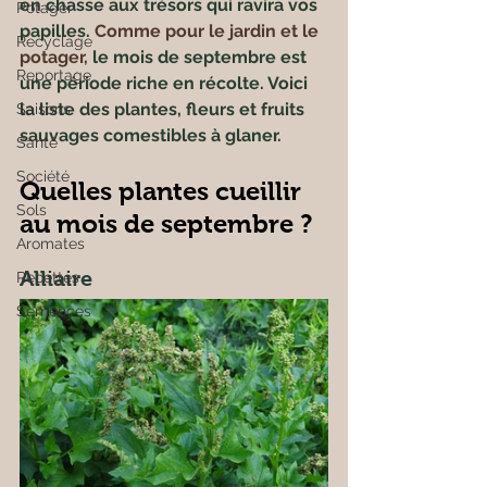
en chasse aux trésors qui ravira vos 
Potager
papilles. 
Comme pour le jardin et le 
Recyclage
potager,
 le mois de septembre est 
Reportage
une période riche en récolte. Voici 
la liste des plantes, fleurs et fruits 
Saisons
sauvages comestibles à glaner.
Santé
Société
Quelles plantes cueillir 
Sols
au mois de septembre ?
Aromates
Alliaire
Recettes
Semences