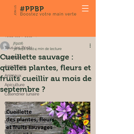
JOIN US
Post
Tous les Posts
jf9106
Tous les Posts
30 sept. 2022
4 min de lecture
Cueillette sauvage :
Ecologie
quelles plantes, fleurs et
Agriculture
Animaux
fruits cueillir au mois de
Apiculture
septembre ?
Calendrier lunaire
Climat
Education
Engrais
Events