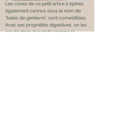
Les cônes de ce petit arbre à épines, 
également connus sous le nom de 
“baies de genièvre”, sont comestibles. 
Avec ses propriétés digestives, on les 
ajoute dans des plats comme la 
choucroute et on s’en sert pour la 
fabrication du gin.
Mûres