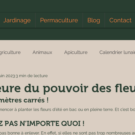
Jardinage
Permaculture
Blog
Contact
griculture
Animaux
Apiculture
Calendrier lunai
uin 2023
3 min de lecture
vents
Fleurs
Forêt
Fruits et Légumes
Rece
heure du pouvoir des fle
mètres carrés ! 
Humour
Insecte
Les bons plans de Papounet
cer à planter les fleurs d’été en bac ou en pleine terre. Et c’est bo
Z PAS N’IMPORTE QUOI ! 
e
Plantes
Potager
Recyclage
Reportage
pas bonne à enlever. En effet, si elles ne sont pas trop nombreuses 