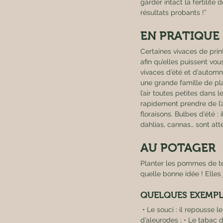
garder intact la fertilité
résultats probants !”
EN PRATIQUE 
Certaines vivaces de print
afin qu’elles puissent vo
vivaces d’été et d’automn
une grande famille de pl
l’air toutes petites dans 
rapidement prendre de l’a
floraisons. Bulbes d’été :
dahlias, cannas… sont at
AU POTAGER 
Planter les pommes de terr
quelle bonne idée ! Elles 
QUELQUES EXEMPL
 • Le souci : il repousse les nématodes des tomates, il est aussi le lieu de vie de certaines punaises dévoreuses 
d’aleurodes ; • Le tabac d