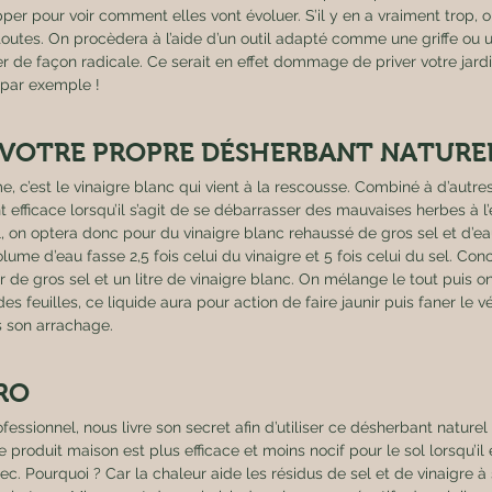
pper pour voir comment elles vont évoluer. S’il y en a vraiment trop, 
utes. On procèdera à l’aide d’un outil adapté comme une griffe ou un
 de façon radicale. Ce serait en effet dommage de priver votre jardin
par exemple ! 
Z VOTRE PROPRE DÉSHERBANT NATURE
, c’est le vinaigre blanc qui vient à la rescousse. Combiné à d’autres 
 efficace lorsqu’il s’agit de se débarrasser des mauvaises herbes à l’
, on optera donc pour du vinaigre blanc rehaussé de gros sel et d’ea
volume d’eau fasse 2,5 fois celui du vinaigre et 5 fois celui du sel. Co
r de gros sel et un litre de vinaigre blanc. On mélange le tout puis o
es feuilles, ce liquide aura pour action de faire jaunir puis faner le v
s son arrachage. 
RO 
fessionnel, nous livre son secret afin d’utiliser ce désherbant naturel
e produit maison est plus efficace et moins nocif pour le sol lorsqu’il e
ec. Pourquoi ? Car la chaleur aide les résidus de sel et de vinaigre à