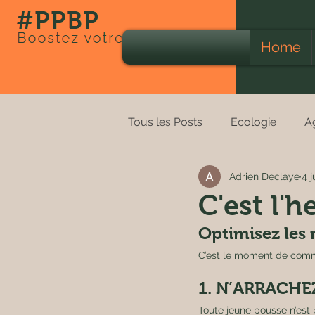
Home
Tous les Posts
Ecologie
A
Adrien Declaye
4 j
Education
Engrais
E
C'est l'
Optimisez les 
Habitats atypiques
Hiver
C’est le moment de commen
1. N’ARRACHE
Permaculture
Piscicultur
Toute jeune pousse n’est 