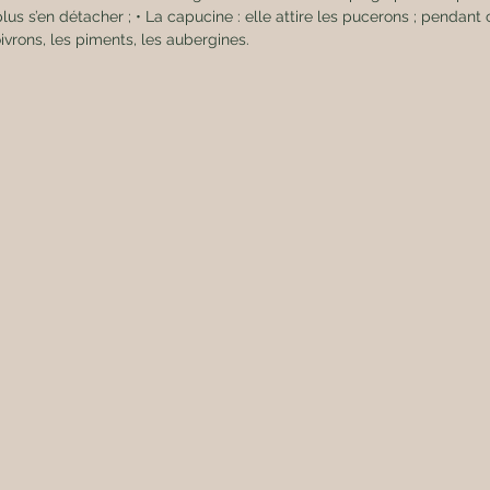
us s’en détacher ; • La capucine : elle attire les pucerons ; pendant c
oivrons, les piments, les aubergines. 