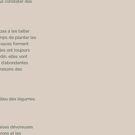
our constater des 
as à les tailler 
emps de planter les 
vivaces forment 
es ont toujours 
din, elles vont 
t d’abondantes 
oraisons des 
milieu des légumes, 
rons et les 