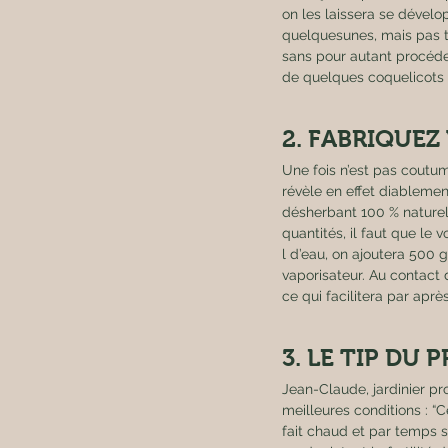
on les laissera se dévelo
quelquesunes, mais pas to
Société
Sols
sans pour autant procéder
de quelques coquelicots 
2. FABRIQUE
Une fois n’est pas coutume
révèle en effet diablement
désherbant 100 % naturel
quantités, il faut que le 
l d’eau, on ajoutera 500 g
vaporisateur. Au contact d
ce qui facilitera par aprè
3. LE TIP DU P
Jean-Claude, jardinier pro
meilleures conditions : “C
fait chaud et par temps s