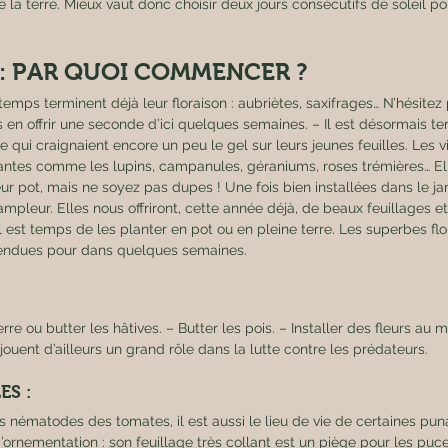
 de la terre. Mieux vaut donc choisir deux jours consécutifs de soleil p
: PAR QUOI COMMENCER ? 
emps terminent déjà leur floraison : aubriètes, saxifrages… N’hésitez p
us en offrir une seconde d’ici quelques semaines. – Il est désormais t
e qui craignaient encore un peu le gel sur leurs jeunes feuilles. Les 
antes comme les lupins, campanules, géraniums, roses trémières… Ell
leur pot, mais ne soyez pas dupes ! Une fois bien installées dans le jar
mpleur. Elles nous offriront, cette année déjà, de beaux feuillages e
 il est temps de les planter en pot ou en pleine terre. Les superbes fl
tendues pour dans quelques semaines. 
e ou butter les hâtives. – Butter les pois. – Installer des fleurs au 
jouent d’ailleurs un grand rôle dans la lutte contre les prédateurs. 
ES :
’ornementation : son feuillage très collant est un piège pour les puce