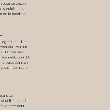
on peut en enlever 
 sarcloir, mais 
 de la floraison 
L 
ingrédients, il se 
extérieur. Pour un 
u. Du côté des 
ncrètement, pour 2,5 
n le verse dans un 
égétal indésirable 
 dans les 
st utilisé quand il 
 s’évaporer pour 