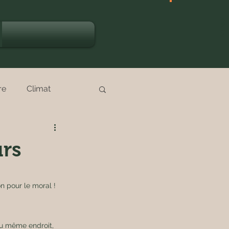
JOIN US
re
Climat
ttes
urs
Nature
Océan
n pour le moral ! 
Saisons
Santé
au même endroit, 