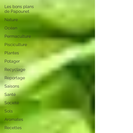
Les bons plans
de Papounet
Nature
Océan
Permaculture
Pisciculture
Plantes
Potager
Recyclage
Reportage
Saisons
Santé
Société
Sols
Aromates
Recettes