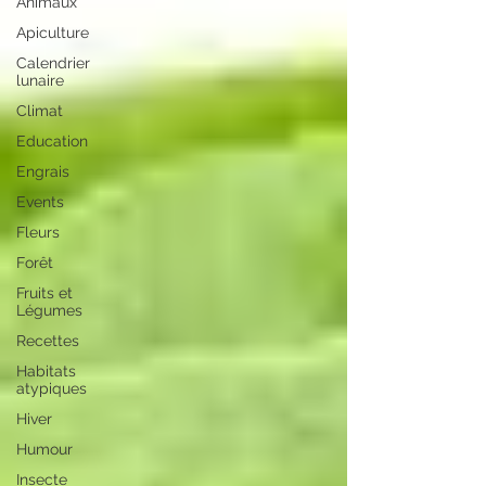
Animaux
Apiculture
Calendrier
lunaire
Climat
Education
Engrais
Events
Fleurs
Forêt
Fruits et
Légumes
Recettes
Habitats
atypiques
Hiver
Humour
Insecte