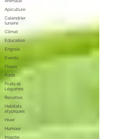
Animaux
Apiculture
Calendrier
lunaire
Climat
Education
Engrais
Events
Fleurs
Forêt
Fruits et
Légumes
Recettes
Habitats
atypiques
Hiver
Humour
Insecte