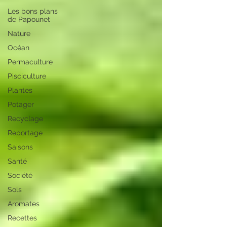
Les bons plans
de Papounet
Nature
Océan
Permaculture
Pisciculture
Plantes
Potager
Recyclage
Reportage
Saisons
Santé
Société
Sols
Aromates
Recettes