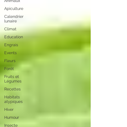
Animaux
Apiculture
Calendrier
lunaire
Climat
Education
Engrais
Events
Fleurs
Forêt
Fruits et
Légumes
Recettes
Habitats
atypiques
Hiver
Humour
Insecte