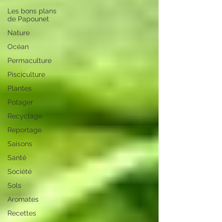
Les bons plans
de Papounet
Nature
Océan
Permaculture
Pisciculture
Plantes
Potager
Recyclage
Reportage
Saisons
Santé
Société
Sols
Aromates
Recettes