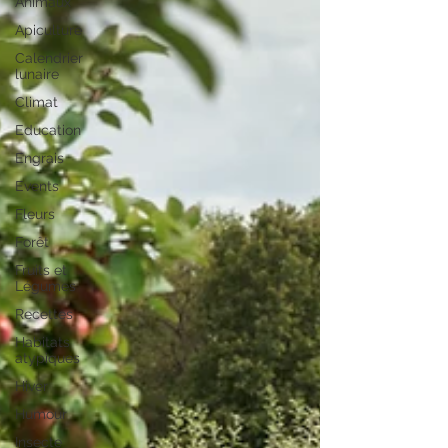
Animaux
Apiculture
Calendrier
lunaire
Climat
Education
Engrais
Events
Fleurs
Forêt
Fruits et
Légumes
Recettes
Habitats
atypiques
Hiver
Humour
Insecte