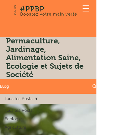
JOIN US
Notre Blog:
Permaculture,
Jardinage,
Alimentation Saine,
Ecologie et Sujets de
Société
Blog
Tous les Posts
Tous les Posts
Ecologie
Agriculture