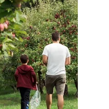
Les bons plans
de Papounet
Nature
Océan
Permaculture
Pisciculture
Plantes
Potager
Recyclage
Reportage
Saisons
Santé
Société
Sols
Aromates
Recettes