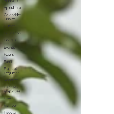
Animaux
Apiculture
Calendrier
lunaire
Climat
Education
Engrais
Events
Fleurs
Forêt
Fruits et
Légumes
Recettes
Habitats
atypiques
Hiver
Humour
Insecte