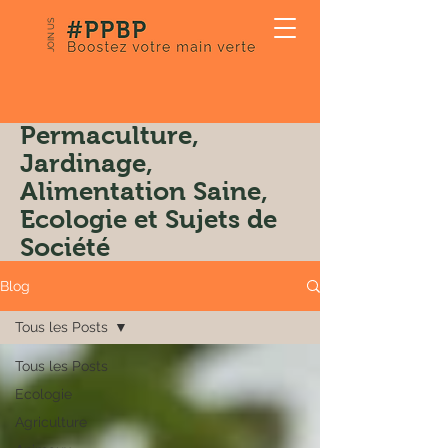
JOIN US
Notre Blog:
Permaculture,
Jardinage,
Alimentation Saine,
Ecologie et Sujets de
Société
Blog
Tous les Posts
Tous les Posts
Ecologie
Agriculture