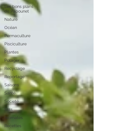
Les bons plans
de Papounet
Nature
Océan
Permaculture
Pisciculture
Plantes
Potager
Recyclage
Reportage
Saisons
Santé
Société
Sols
Aromates
Recettes