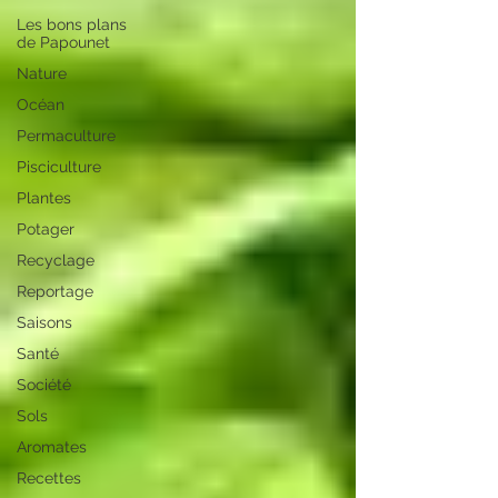
Les bons plans
de Papounet
Nature
Océan
Permaculture
Pisciculture
Plantes
Potager
Recyclage
Reportage
Saisons
Santé
Société
Sols
Aromates
Recettes