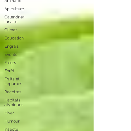
Animaux
Apiculture
Calendrier
lunaire
Climat
Education
Engrais
Events
Fleurs
Forêt
Fruits et
Légumes
Recettes
Habitats
atypiques
Hiver
Humour
Insecte