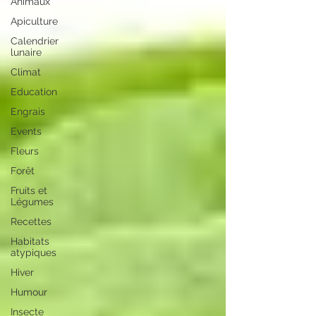
Animaux
Apiculture
Calendrier
lunaire
Climat
Education
Engrais
Events
Fleurs
Forêt
Fruits et
Légumes
Recettes
Habitats
atypiques
Hiver
Humour
Insecte