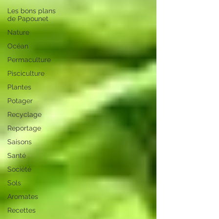
Les bons plans
de Papounet
Nature
Océan
Permaculture
Pisciculture
Plantes
Potager
Recyclage
Reportage
Saisons
Santé
Société
Sols
Aromates
Recettes