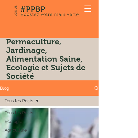
JOIN US
Notre Blog:
Permaculture,
Jardinage,
Alimentation Saine,
Ecologie et Sujets de
Société
Blog
Tous les Posts
Tous les Posts
Ecologie
Agriculture