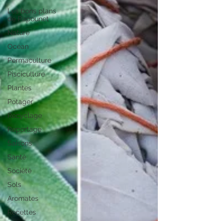
Les bons plans
de Papounet
Nature
Océan
Permaculture
Pisciculture
Plantes
Potager
Recyclage
Reportage
Saisons
Santé
Société
Sols
Aromates
Recettes