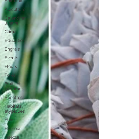
Animaux
Apiculture
Calendrier
lunaire
Climat
Education
Engrais
Events
Fleurs
Forêt
Fruits et
Légumes
Recettes
Habitats
atypiques
Hiver
Humour
Insecte