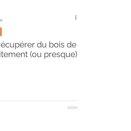
Humour
re
Potager
récupérer du bois de
itement (ou presque)