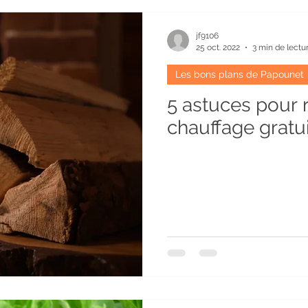
et Légumes
Recettes
Habitats atypiques
Hiver
jf9106
25 oct. 2022
3 min de lectu
Les bons plans de Papounet
Océan
Permaculture
Pisciculture
Plantes
5 astuces pour 
chauffage gratu
Société
Sols