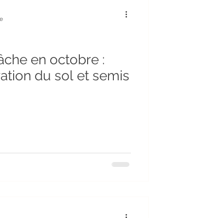
re
âche en octobre :
ration du sol et semis