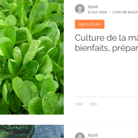
jf9106
17 oct. 2022
3 min de lectu
Agriculture
Culture de la m
bienfaits, prépa
jf9106