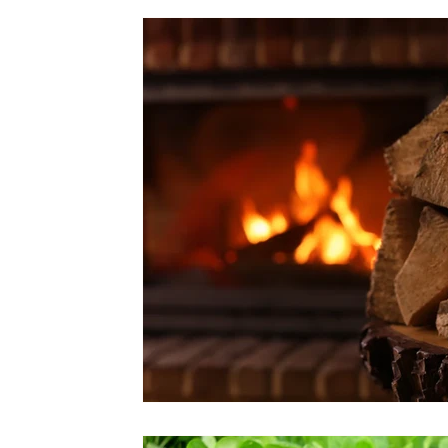
Engrais
Events
Fleurs
Forêt
Fruits 
Insecte
Les bons plans de Papounet
Nature
Recyclage
Reportage
Saisons
Santé